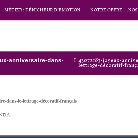
MÉTIER : DÉNICHEUR D’EMOTION
NOTRE OFFRE….NOS 
43072183-joyeux-annive
ux-anniversaire-dans-
lettrage-décoratif-franç
e-dans-le-lettrage-décoratif-français
NDA
.