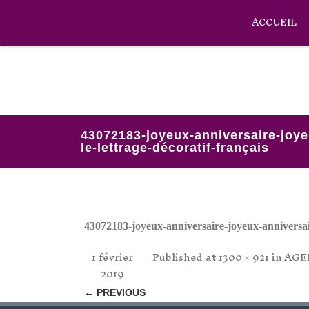
ACCUEIL
43072183-joyeux-anniversaire-joye
le-lettrage-décoratif-français
43072183-joyeux-anniversaire-joyeux-anniversair
1 février
Published
at
1300 × 921
in
AGE
2019
← PREVIOUS