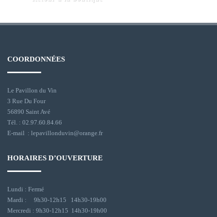
COORDONNÉES
Le Pavillon du Vin
3 Rue Du Four
56890 Saint Avé
Tél. : 02.97.60.84.66
E-mail : lepavillonduvin@orange.fr
HORAIRES D’OUVERTURE
Lundi : Fermé
Mardi : 9h30-12h15 14h30-19h00
Mercredi : 9h30-12h15 14h30-19h00