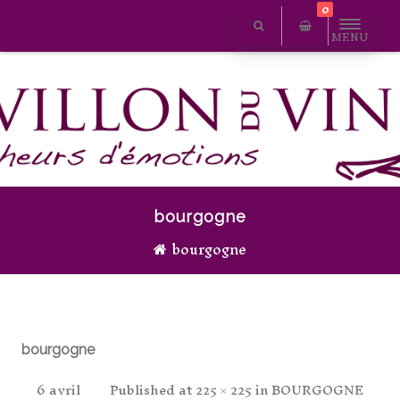
0
MENU
bourgogne
bourgogne
bourgogne
6 avril
Published
at
225 × 225
in
BOURGOGNE