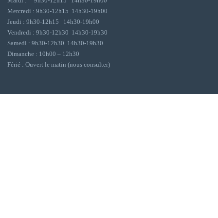
Mardi : 9h30-12h15 14h30-19h00
Mercredi : 9h30-12h15 14h30-19h00
Jeudi : 9h30-12h15 14h30-19h00
Vendredi : 9h30-12h30 14h30-19h30
Samedi : 9h30-12h30 14h30-19h30
Dimanche : 10h00 – 12h30
Férié : Ouvert le matin (nous consulter)
Mentions légales
Politique de confidentialité