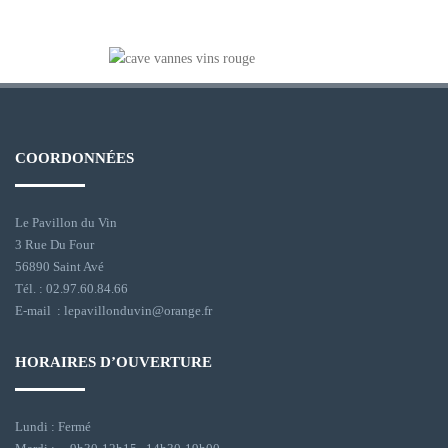
COORDONNÉES
Le Pavillon du Vin
3 Rue Du Four
56890 Saint Avé
Tél. : 02.97.60.84.66
E-mail : lepavillonduvin@orange.fr
HORAIRES D’OUVERTURE
Lundi : Fermé