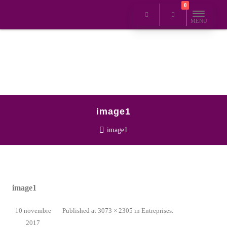
0
MENU
image1
image1
image1
10 novembre
Published
at
3073 × 2305
in
Entreprises
.
2017