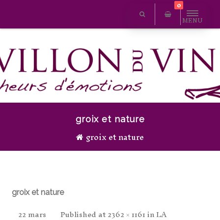
0
MENU
groix et nature
groix et nature
groix et nature
22 mars
Published
at
2362 × 1161
in
LA