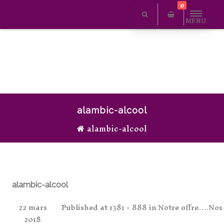
0
MENU
alambic-alcool
alambic-alcool
alambic-alcool
22 mars
Published
at
1381 × 888
in
Notre offre….Nos 
2018