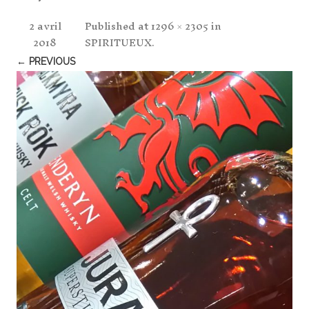
2 avril
Published
at
1296 × 2305
in
2018
SPIRITUEUX
.
← PREVIOUS