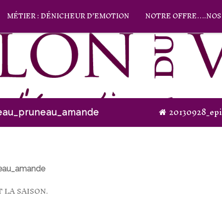
MÉTIER : DÉNICHEUR D’EMOTION
NOTRE OFFRE….NOS 
20130928_epi
neau_pruneau_amande
neau_amande
T LA SAISON
.