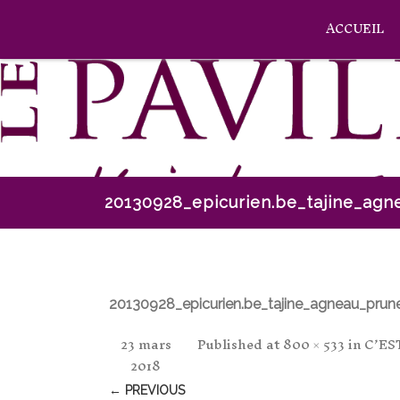
ACCUEIL
20130928_epicurien.be_tajine_ag
20130928_epicurien.be_tajine_agneau_pru
23 mars
Published
at
800 × 533
in
C’ES
2018
← PREVIOUS