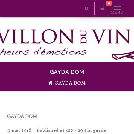
0
MENU
GAYDA DOM
GAYDA DOM
GAYDA DOM
9 mai 2018
Published
at
520 × 294
in
gayda
.